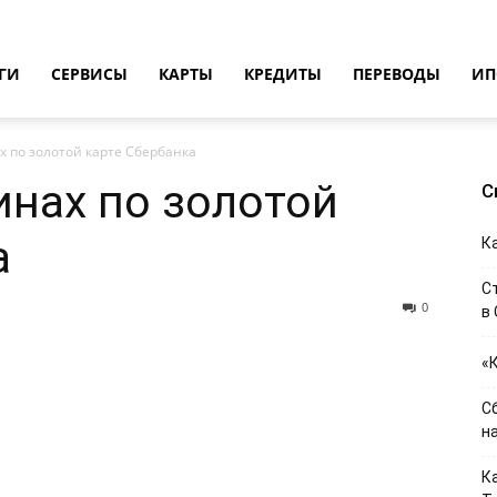
ГИ
СЕРВИСЫ
КАРТЫ
КРЕДИТЫ
ПЕРЕВОДЫ
ИП
х по золотой карте Сбербанка
инах по золотой
С
а
К
С
0
в
«
C
н
К